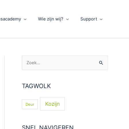
usacademy
Wie zijn wij?
Support
Z
o
e
TAGWOLK
k
n
Kozijn
Deur
a
a
r
SNEL NAVIGEREN