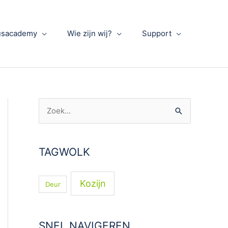
usacademy
Wie zijn wij?
Support
Z
o
e
TAGWOLK
k
n
Kozijn
Deur
a
a
r
SNEL NAVIGEREN